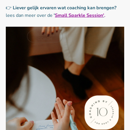
👉
Liever gelijk ervaren wat coaching kan brengen?
lees dan meer over de
'
Small Sparkle Session
'
.